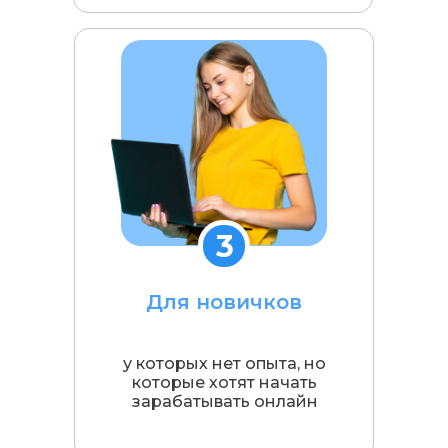
2
связь
ый куратор,
ать и отвечать
а протяжение
3
рса
Для новичков
3
у которых нет опыта, но
которые хотят начать
зарабатывать онлайн
адания