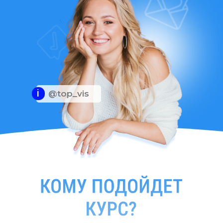
i
@top_vis